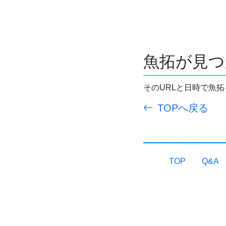
魚拓が見つ
そのURLと日時で魚
TOPへ戻る
TOP
Q&A