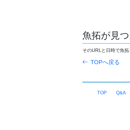
魚拓が見つ
そのURLと日時で魚
TOPへ戻る
TOP
Q&A