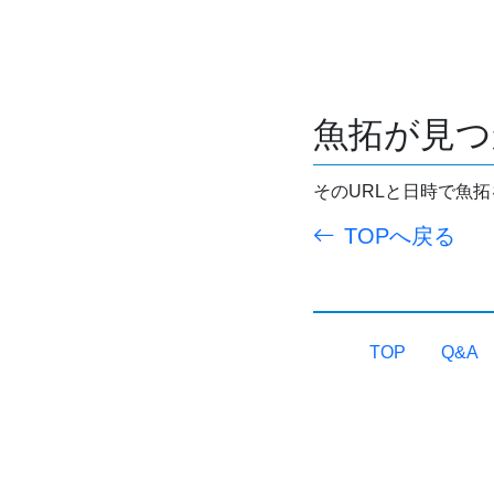
魚拓が見つ
そのURLと日時で魚
TOPへ戻る
TOP
Q&A