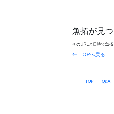
魚拓が見つ
そのURLと日時で魚
TOPへ戻る
TOP
Q&A