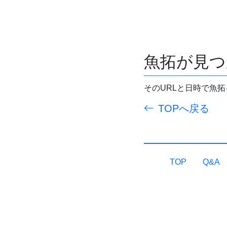
魚拓が見つ
そのURLと日時で魚
TOPへ戻る
TOP
Q&A