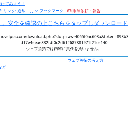
/を付けてみよう！
ブックマーク
リンク:
通常
削除依頼・報告
です。安全を確認の上こちらをタップしダウンロー
knovelpia.com/download.php?slug=raw-4065f0ac603a&token=898
d17e4eeae332fdf0c2d612687881971f21ce140
ウェブ魚拓では内容に責任を負いません。
ウェブ魚拓の考え方
など