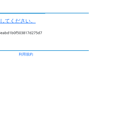
ドしてください。
b3eabd1b0f503817d275d7
利用規約