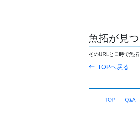
魚拓が見つ
そのURLと日時で魚
TOPへ戻る
TOP
Q&A