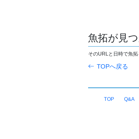
魚拓が見つ
そのURLと日時で魚
TOPへ戻る
TOP
Q&A