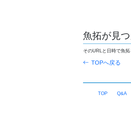
魚拓が見つ
そのURLと日時で魚
TOPへ戻る
TOP
Q&A