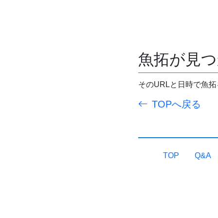
魚拓が見つ
そのURLと日時で魚
TOPへ戻る
TOP
Q&A