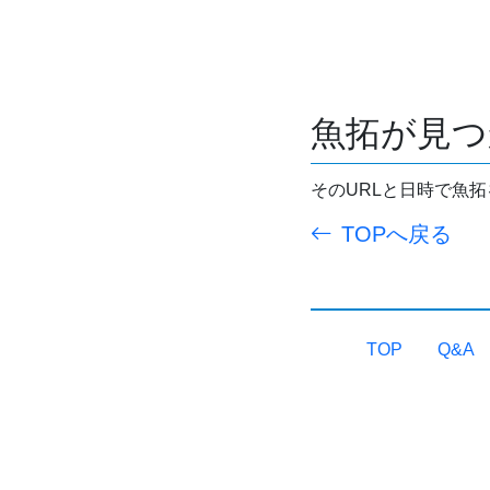
魚拓が見つ
そのURLと日時で魚
TOPへ戻る
TOP
Q&A