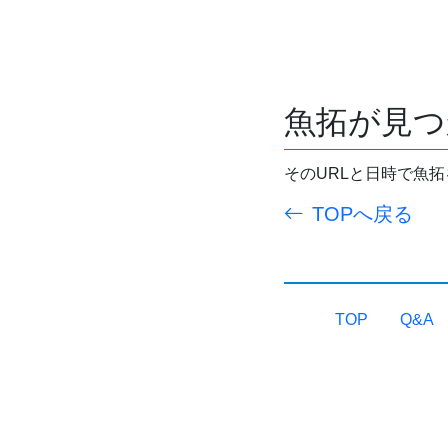
魚拓が見つ
そのURLと日時で魚
TOPへ戻る
TOP
Q&A