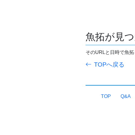
魚拓が見つ
そのURLと日時で魚
TOPへ戻る
TOP
Q&A