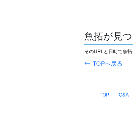
魚拓が見つ
そのURLと日時で魚
TOPへ戻る
TOP
Q&A