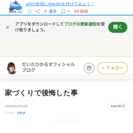
urlの先頭にgyo.tc/を付けてみよう！
通常
依頼