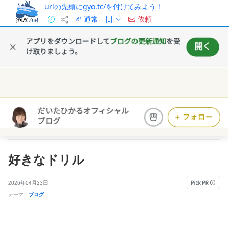
urlの先頭にgyo.tc/を付けてみよう！
通常
依頼