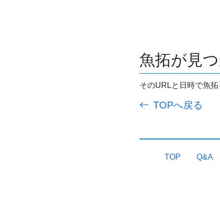
魚拓が見つ
そのURLと日時で魚
TOPへ戻る
TOP
Q&A