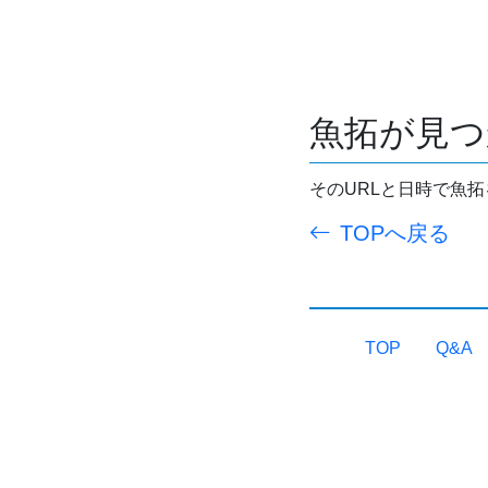
魚拓が見つ
そのURLと日時で魚
TOPへ戻る
TOP
Q&A