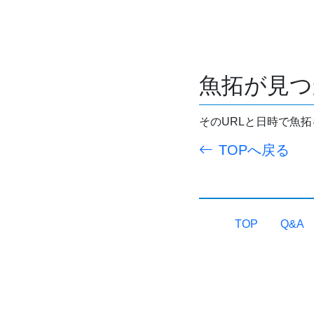
魚拓が見つ
そのURLと日時で魚
TOPへ戻る
TOP
Q&A