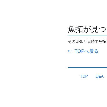
魚拓が見つ
そのURLと日時で魚
TOPへ戻る
TOP
Q&A