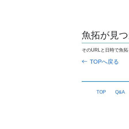
魚拓が見つ
そのURLと日時で魚
TOPへ戻る
TOP
Q&A