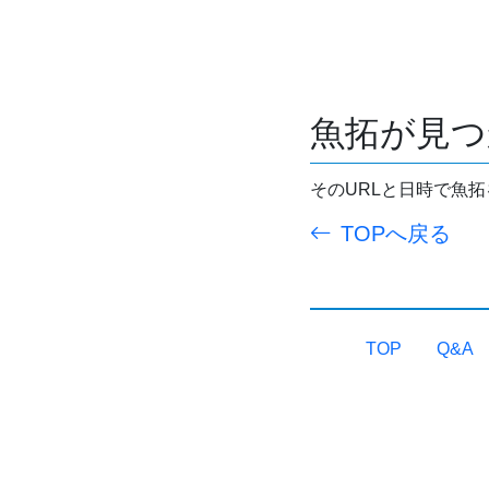
魚拓が見つ
そのURLと日時で魚
TOPへ戻る
TOP
Q&A