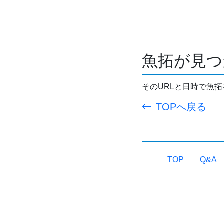
魚拓が見つ
そのURLと日時で魚
TOPへ戻る
TOP
Q&A