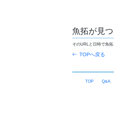
魚拓が見つ
そのURLと日時で魚
TOPへ戻る
TOP
Q&A