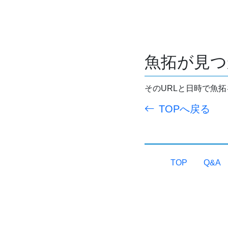
魚拓が見つ
そのURLと日時で魚
TOPへ戻る
TOP
Q&A