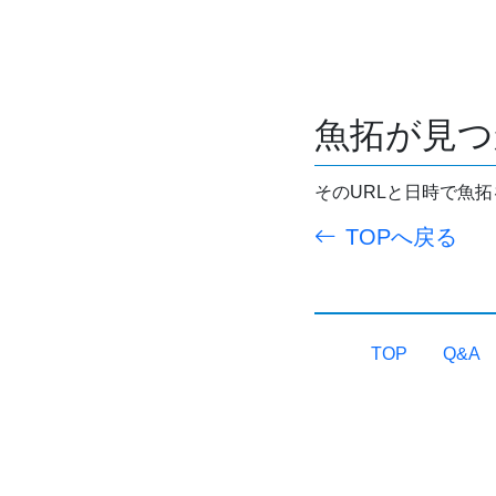
魚拓が見つ
そのURLと日時で魚
TOPへ戻る
TOP
Q&A