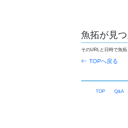
魚拓が見つ
そのURLと日時で魚
TOPへ戻る
TOP
Q&A