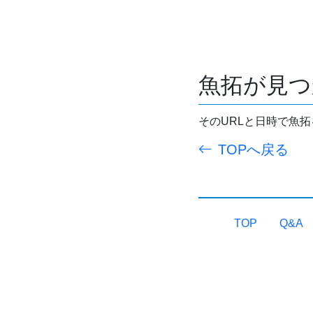
魚拓が見つ
そのURLと日時で魚
TOPへ戻る
TOP
Q&A