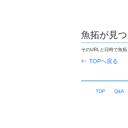
魚拓が見つ
そのURLと日時で魚
TOPへ戻る
TOP
Q&A