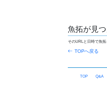
魚拓が見つ
そのURLと日時で魚
TOPへ戻る
TOP
Q&A