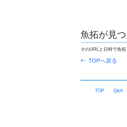
魚拓が見つ
そのURLと日時で魚
TOPへ戻る
TOP
Q&A