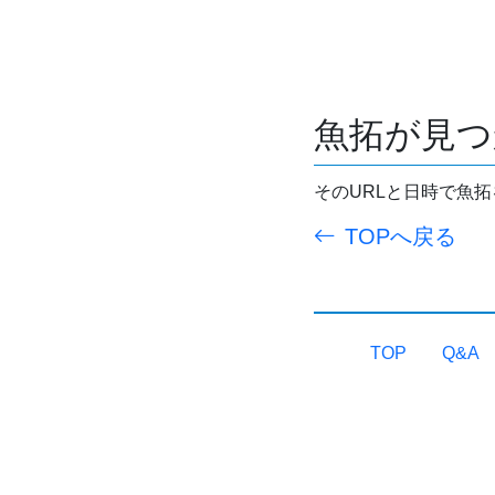
魚拓が見つ
そのURLと日時で魚
TOPへ戻る
TOP
Q&A