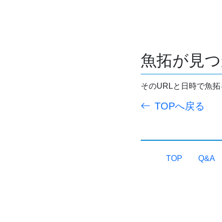
魚拓が見つ
そのURLと日時で魚
TOPへ戻る
TOP
Q&A