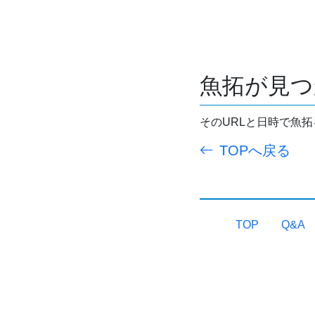
魚拓が見つ
そのURLと日時で魚
TOPへ戻る
TOP
Q&A