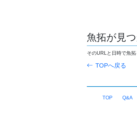
魚拓が見つ
そのURLと日時で魚
TOPへ戻る
TOP
Q&A