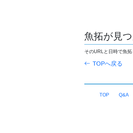
魚拓が見つ
そのURLと日時で魚
TOPへ戻る
TOP
Q&A