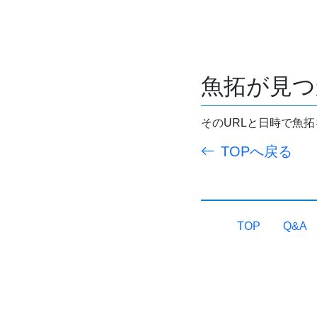
魚拓が見つ
そのURLと日時で魚
TOPへ戻る
TOP
Q&A