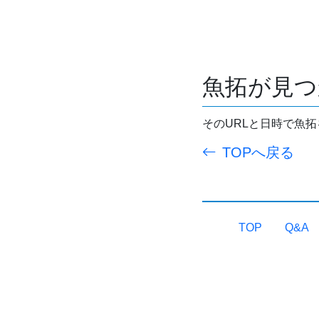
魚拓が見つ
そのURLと日時で魚
TOPへ戻る
TOP
Q&A