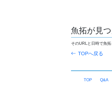
魚拓が見つ
そのURLと日時で魚
TOPへ戻る
TOP
Q&A