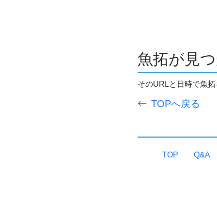
魚拓が見つ
そのURLと日時で魚
TOPへ戻る
TOP
Q&A