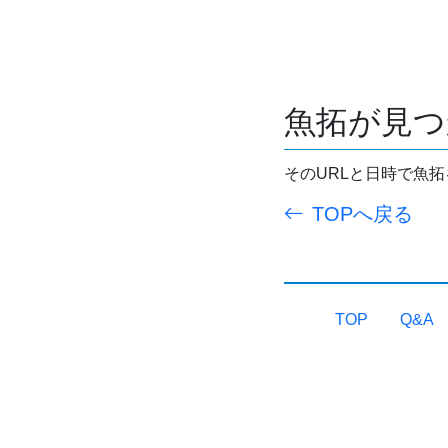
魚拓が見つ
そのURLと日時で魚
TOPへ戻る
TOP
Q&A