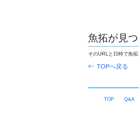
魚拓が見つ
そのURLと日時で魚
TOPへ戻る
TOP
Q&A