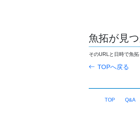
魚拓が見つ
そのURLと日時で魚
TOPへ戻る
TOP
Q&A