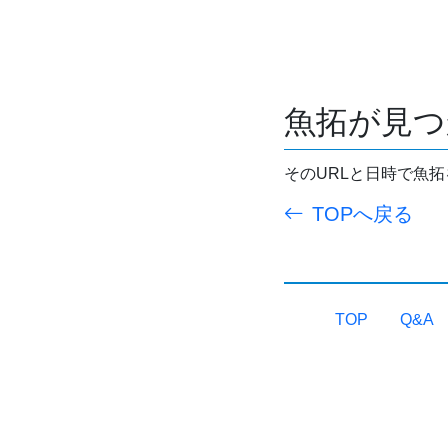
魚拓が見つ
そのURLと日時で魚
TOPへ戻る
TOP
Q&A