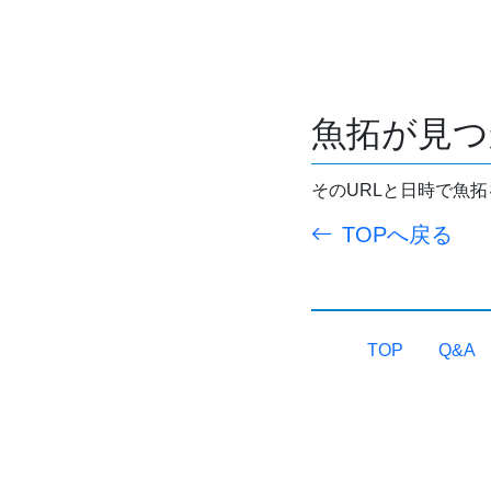
魚拓が見つ
そのURLと日時で魚
TOPへ戻る
TOP
Q&A