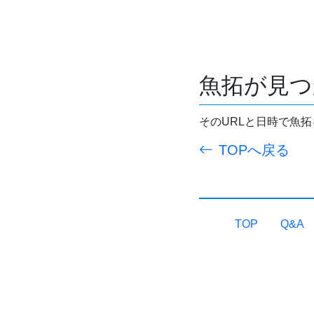
魚拓が見つ
そのURLと日時で魚
TOPへ戻る
TOP
Q&A