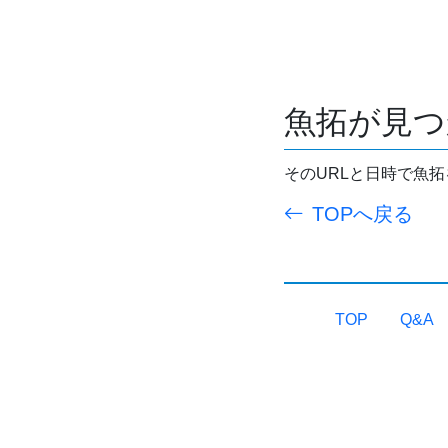
魚拓が見つ
そのURLと日時で魚
TOPへ戻る
TOP
Q&A