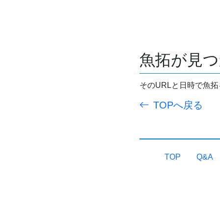
魚拓が見つ
そのURLと日時で魚
TOPへ戻る
TOP
Q&A