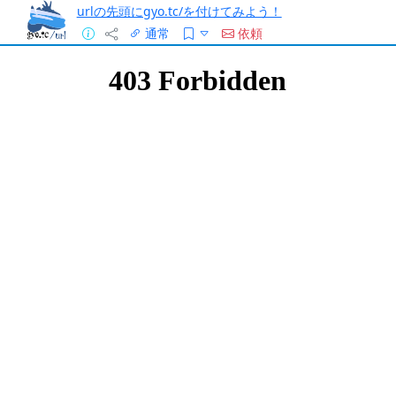
urlの先頭にgyo.tc/を付けてみよう！
通常
依頼