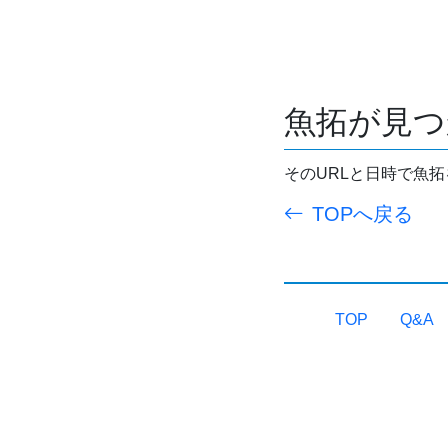
魚拓が見つ
そのURLと日時で魚
TOPへ戻る
TOP
Q&A